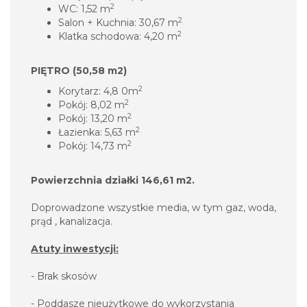
2
WC: 1,52 m
2
Salon + Kuchnia: 30,67 m
2
Klatka schodowa: 4,20 m
PIĘTRO (50,58 m2)
2
Korytarz: 4,8 0m
2
Pokój: 8,02 m
2
Pokój: 13,20 m
2
Łazienka: 5,63 m
2
Pokój: 14,73 m
Powierzchnia działki 146,61 m2.
Doprowadzone wszystkie media, w tym gaz, woda,
prąd , kanalizacja.
Atuty inwestycji:
- Brak skosów
- Poddasze nieużytkowe do wykorzystania