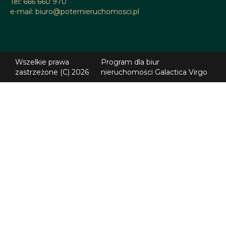
Tel: 666 660 970
e-mail: biuro@poternieruchomosci.pl
Wszelkie prawa
Program dla biur
zastrzeżone (C)
2026
nieruchomości
Galactica Virgo