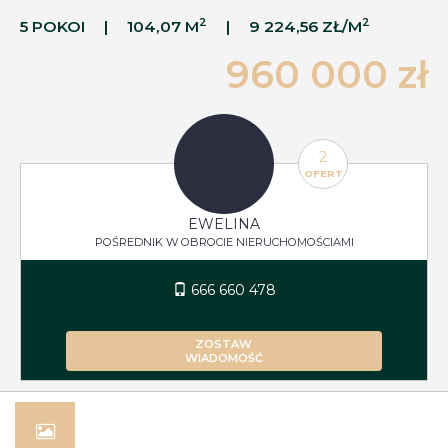
2
2
5 POKOI
104,07 M
9 224,56 ZŁ/M
960 000 zł
2
OFERT
EWELINA
POŚREDNIK W OBROCIE NIERUCHOMOŚCIAMI
666 660 478
ZOSTAW
WIADOMOŚĆ