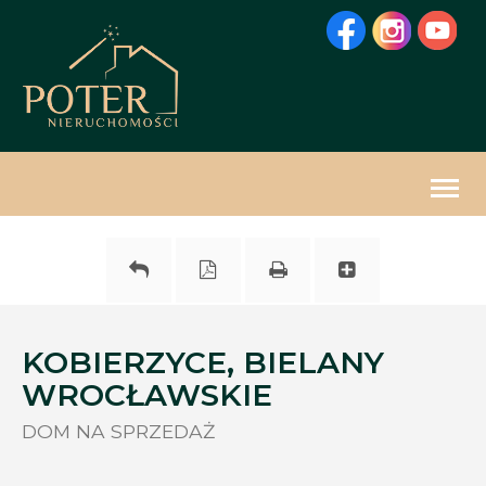
Togg
navig
KOBIERZYCE, BIELANY
WROCŁAWSKIE
DOM NA SPRZEDAŻ