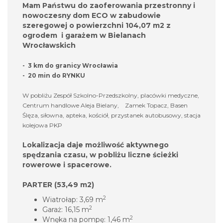
Mam Państwu do zaoferowania przestronny i
nowoczesny dom ECO w zabudowie
szeregowej o powierzchni 104,07 m2 z
ogrodem i garażem w Bielanach
Wrocławskich
- 3 km do granicy Wrocławia
- 20 min do RYNKU
W pobliżu Zespół Szkolno-Przedszkolny, placówki medyczne,
Centrum handlowe Aleja Bielany, Zamek Topacz, Basen
Ślęza, siłowna, apteka, kościół, przystanek autobusowy, stacja
kolejowa PKP
Lokalizacja daje możliwość aktywnego
spędzania czasu, w pobliżu liczne ścieżki
rowerowe i spacerowe.
PARTER (53,49 m2)
2
Wiatrołap: 3,69 m
2
Garaż: 16,15 m
2
Wnęka na pompę: 1,46 m