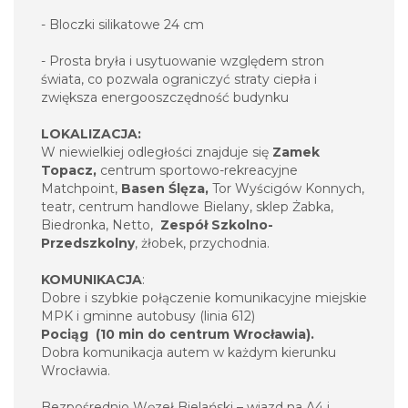
- Bloczki silikatowe 24 cm
- Prosta bryła i usytuowanie względem stron
świata, co pozwala ograniczyć straty ciepła i
zwiększa energooszczędność budynku
LOKALIZACJA:
W niewielkiej odległości znajduje się
Zamek
Topacz,
centrum sportowo-rekreacyjne
Matchpoint,
B
asen Ślęza,
Tor Wyścigów Konnych,
teatr, centrum handlowe Bielany, sklep Żabka,
Biedronka, Netto,
Zespół
Szkolno-
Przedszkolny
, żłobek, przychodnia.
KOMUNIKACJA
:
Dobre i szybkie połączenie komunikacyjne miejskie
MPK i gminne autobusy (linia 612)
Pociąg (10 min do centrum Wrocławia).
Dobra komunikacja autem w każdym kierunku
Wrocławia.
Bezpośrednio Węzeł Bielański – wjazd na A4 i